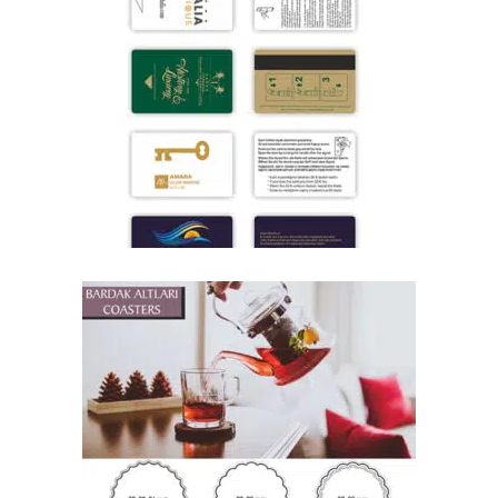
KAPI KARTLARI
,
,
ÜRÜNLERİMİZ
KARTLAR
KAPI
KARTLARI
BARDAK ALTLIĞI
,
SERVİS ÜRÜNLERİ
BARDAK ALTI