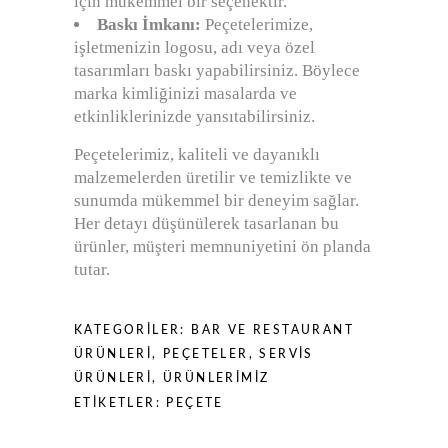
için mükemmel bir seçenektir.
Baskı İmkanı:
Peçetelerimize,
işletmenizin logosu, adı veya özel
tasarımları baskı yapabilirsiniz. Böylece
marka kimliğinizi masalarda ve
etkinliklerinizde yansıtabilirsiniz.
Peçetelerimiz, kaliteli ve dayanıklı
malzemelerden üretilir ve temizlikte ve
sunumda mükemmel bir deneyim sağlar.
Her detayı düşünülerek tasarlanan bu
ürünler, müşteri memnuniyetini ön planda
tutar.
KATEGORILER:
BAR VE RESTAURANT
ÜRÜNLERİ
,
PEÇETELER
,
SERVİS
ÜRÜNLERİ
,
ÜRÜNLERİMİZ
ETIKETLER:
PEÇETE