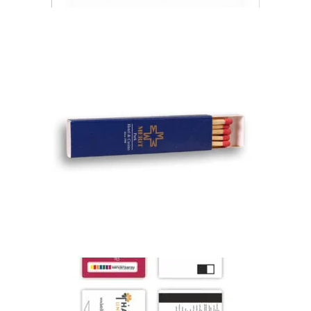
KIBRIT MODELLERI
,
SERVİS ÜRÜNLERİ
KİBRİT
KUTULARI